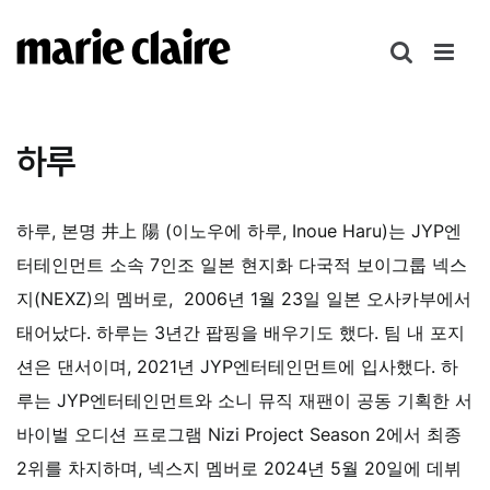
콘
텐
츠
로
건
하루
너
뛰
기
하루, 본명 井上 陽 (이노우에 하루, Inoue Haru)는 JYP엔
터테인먼트 소속 7인조 일본 현지화 다국적 보이그룹
넥스
지(NEXZ)의 멤버로, 2006년 1월 23일 일본 오사카부에서
태어났다. 하루는 3년간 팝핑을 배우기도 했다. 팀 내 포지
션은 댄서이며, 2021년 JYP엔터테인먼트에 입사했다.
하
루는 JYP엔터테인먼트와 소니 뮤직 재팬이 공동 기획한 서
바이벌 오디션 프로그램 Nizi Project Season 2에서 최종
2위를 차지하며, 넥스지 멤버로
2024년 5월 20일에 데뷔