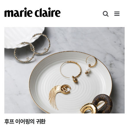
콘
텐
츠
로
건
너
뛰
기
후프 이어링의 귀환