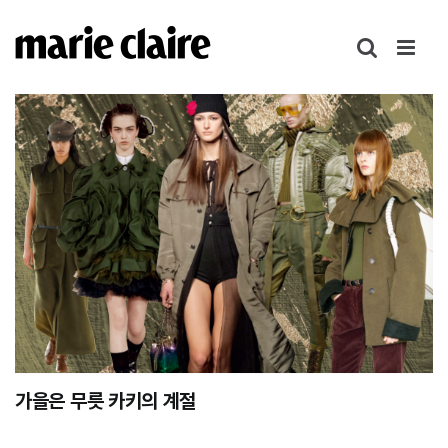
콘
텐
츠
로
건
너
뛰
기
가을은 무릇 카키의 계절