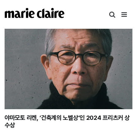
콘
텐
츠
로
건
너
뛰
기
야마모토 리켄, ‘건축계의 노벨상’인 2024 프리츠커 상
수상