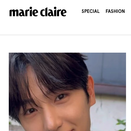
콘
텐
SPECIAL
FASHION
츠
로
건
너
뛰
기