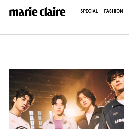
콘
텐
SPECIAL
FASHION
츠
로
건
너
뛰
기