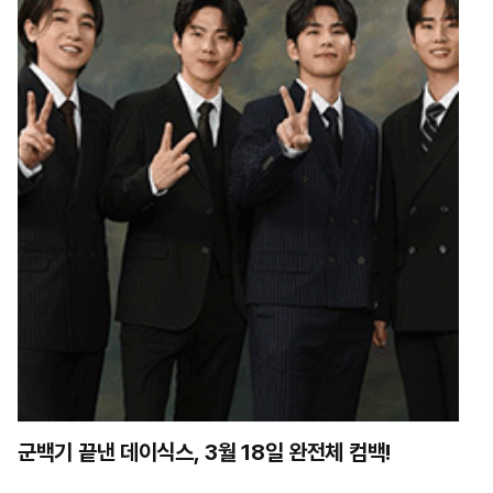
군백기 끝낸 데이식스, 3월 18일 완전체 컴백!