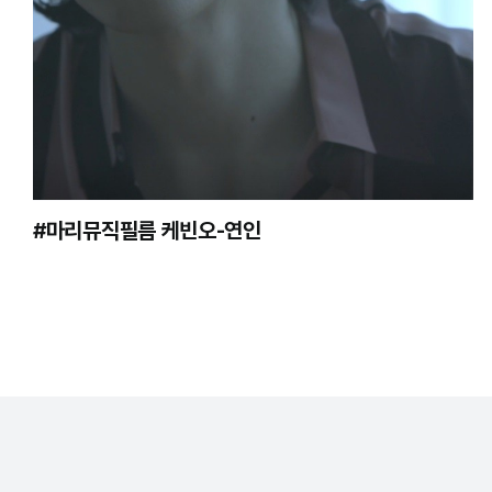
#마리뮤직필름 케빈오-연인