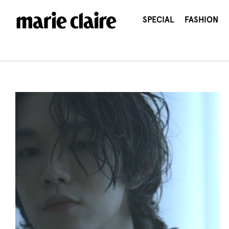
콘
텐
SPECIAL
FASHION
츠
로
건
너
뛰
기