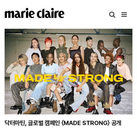
콘
텐
츠
로
건
너
뛰
기
닥터마틴, 글로벌 캠페인 〈MADE STRONG〉 공개