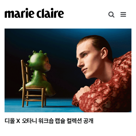
콘
텐
츠
로
건
너
뛰
기
디올 X 오타니 워크숍 캡슐 컬렉션 공개