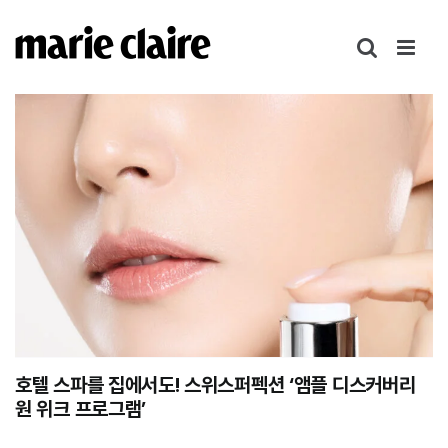
콘
텐
츠
로
건
너
뛰
기
호텔 스파를 집에서도! 스위스퍼펙션 ‘앰플 디스커버리
원 위크 프로그램’