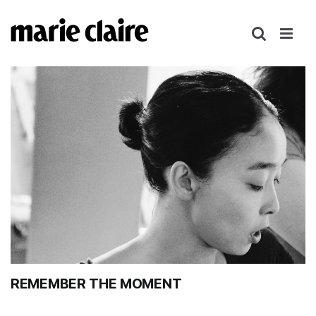
콘
텐
츠
로
건
너
뛰
기
REMEMBER THE MOMENT