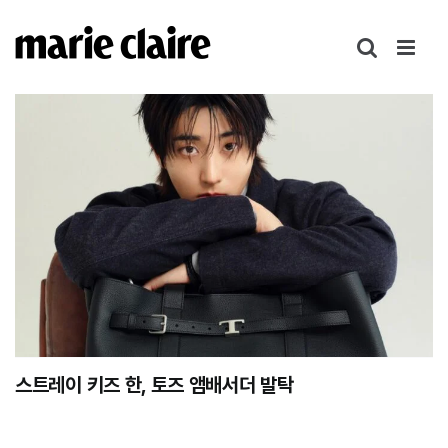
콘
텐
츠
로
건
너
뛰
기
스트레이 키즈 한, 토즈 앰배서더 발탁