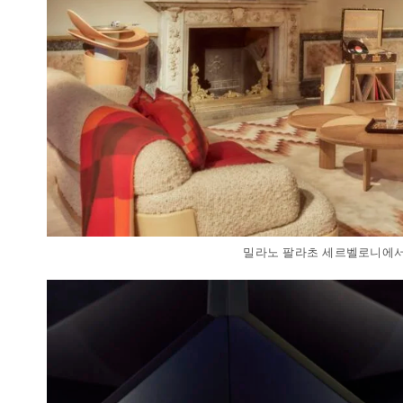
밀라노 팔라초 세르벨로니에서