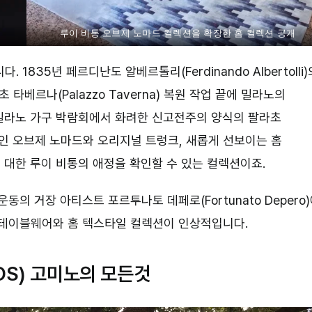
루이 비통 오브제 노마드 컬렉션을 확장한 홈 컬렉션 공개
835년 페르디난도 알베르톨리(Ferdinando Albertolli)
베르나(Palazzo Taverna) 복원 작업 끝에 밀라노의
밀라노 가구 박람회에서 화려한 신고전주의 양식의 팔라초
상징적인 오브제 노마드와 오리지널 트렁크, 새롭게 선보이는 홈
대한 루이 비통의 애정을 확인할 수 있는 컬렉션이죠.
의 거장 아티스트 포르투나토 데페로(Fortunato Depero
 테이블웨어와 홈 텍스타일 컬렉션이 인상적입니다.
DS) 고미노의 모든것