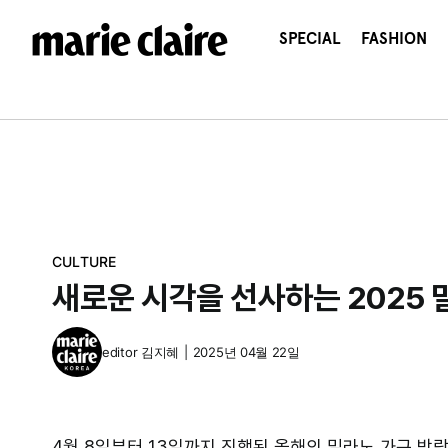
콘
텐
SPECIAL
FASHION
츠
로
건
너
뛰
기
CULTURE
새로운 시각을 선사하는 2025 
editor
김지혜
|
2025년 04월 22일
4월 8일부터 13일까지 진행된 올해의 밀라노 가구 박람회(