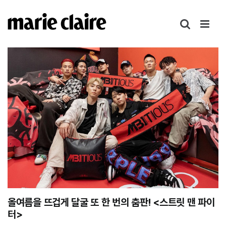
콘
텐
츠
로
건
너
뛰
기
올여름을 뜨겁게 달굴 또 한 번의 춤판! <스트릿 맨 파이
터>