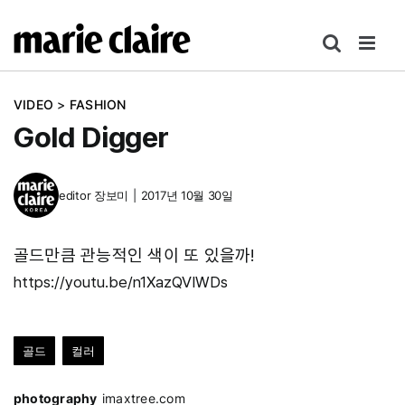
콘
텐
츠
로
VIDEO
>
FASHION
건
Gold Digger
너
뛰
기
editor
장보미
|
2017년 10월 30일
골드만큼 관능적인 색이 또 있을까!
https://youtu.be/n1XazQVIWDs
골드
컬러
photography
imaxtree.com