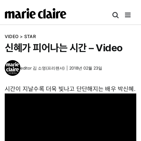
콘
텐
츠
로
VIDEO
>
STAR
건
신혜가 피어나는 시간 – Video
너
뛰
기
editor
김 소영(프리랜서)
|
2018년 02월 23일
시간이 지날수록 더욱 빛나고 단단해지는 배우 박신혜.