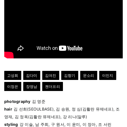
고성희
김다미
김여진
김향기
문소리
이민지
이정은
장영남
젠더프리
photography
김 영준
hair
김 선희(SEOULBASE), 김 승원, 정 심(김활란 뮤제네프), 조
영재, 김 정옥(김활란 뮤제네프), 강 리나(알루)
styling
강 이슬, 남 주희, 구 원서, 이 윤미, 이 정아, 조 서린