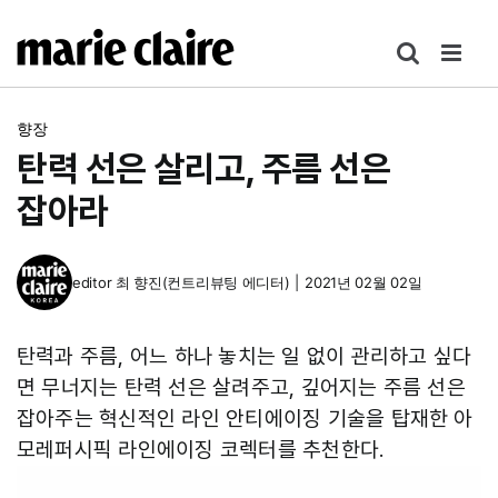
콘
텐
츠
로
향장
건
탄력 선은 살리고, 주름 선은
너
뛰
잡아라
기
editor
최 향진(컨트리뷰팅 에디터)
|
2021년 02월 02일
탄력과 주름, 어느 하나 놓치는 일 없이 관리하고 싶다
면 무너지는 탄력 선은 살려주고, 깊어지는 주름 선은
잡아주는 혁신적인 라인 안티에이징 기술을 탑재한 아
모레퍼시픽 라인에이징 코렉터를 추천한다.