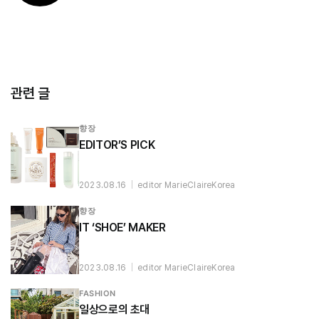
관련 글
향장
EDITOR’S PICK
2023.08.16
|
editor MarieClaireKorea
향장
IT ‘SHOE’ MAKER
2023.08.16
|
editor MarieClaireKorea
FASHION
일상으로의 초대