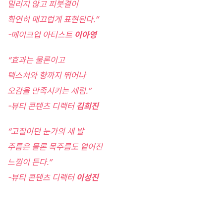
밀리지 않고 피붓결이
확연히 매끄럽게 표현된다.”
-메이크업 아티스트
이아영
“효과는 물론이고
텍스처와 향까지 뛰어나
오감을 만족시키는 세럼.”
-뷰티 콘텐츠 디렉터
김희진
“고질이던 눈가의 새 발
주름은 물론 목주름도 옅어진
느낌이 든다.”
-뷰티 콘텐츠 디렉터
이성진