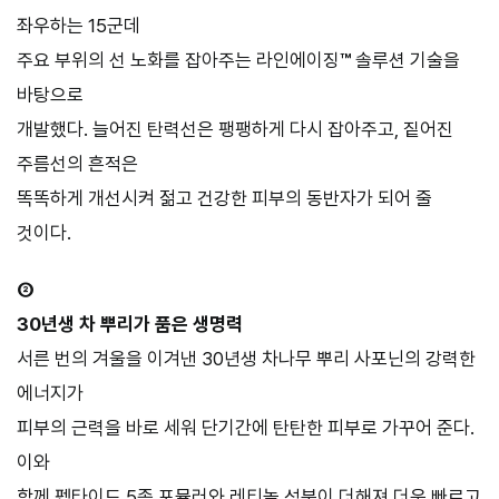
좌우하는 15군데
주요 부위의 선 노화를 잡아주는 라인에이징
™
솔루션 기술을
바탕으로
개발했다. 늘어진 탄력선은 팽팽하게 다시 잡아주고, 짙어진
주름선의 흔적은
똑똑하게 개선시켜 젊고 건강한 피부의 동반자가 되어 줄
것이다.
②
30년생 차 뿌리가 품은 생명력
서른 번의 겨울을 이겨낸 30년생 차나무 뿌리 사포닌의 강력한
에너지가
피부의 근력을 바로 세워 단기간에 탄탄한 피부로 가꾸어 준다.
이와
함께 펩타이드 5종 포뮬러와 레티놀 성분이 더해져 더욱 빠르고