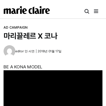
콘
텐
츠
로
AD CAMPAIGN
건
마리끌레르 X 코나
너
뛰
기
editor
안 서연
|
2018년 01월 17일
BE A KONA MODEL