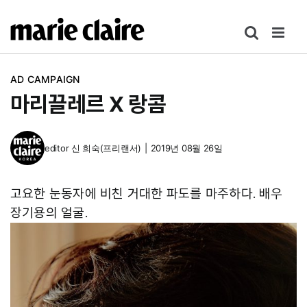
콘
텐
츠
로
AD CAMPAIGN
건
마리끌레르 X 랑콤
너
뛰
기
editor
신 희숙(프리랜서)
|
2019년 08월 26일
고요한 눈동자에 비친 거대한 파도를 마주하다. 배우
장기용의 얼굴.