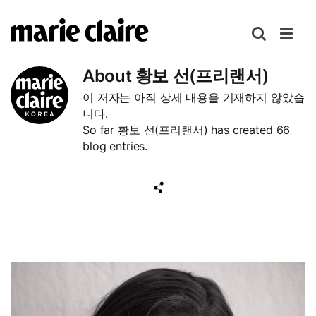
콘
텐
츠
로
About
황보 선(프리랜서)
건
이 저자는 아직 상세 내용을 기재하지 않았습
너
니다.
뛰
So far 황보 선(프리랜서) has created 66
기
blog entries.