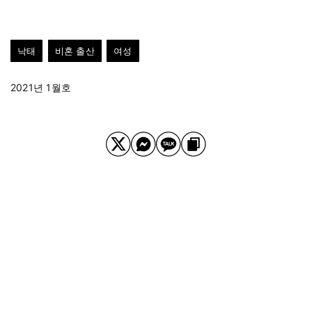
낙태
비혼 출산
여성
2021년 1월호