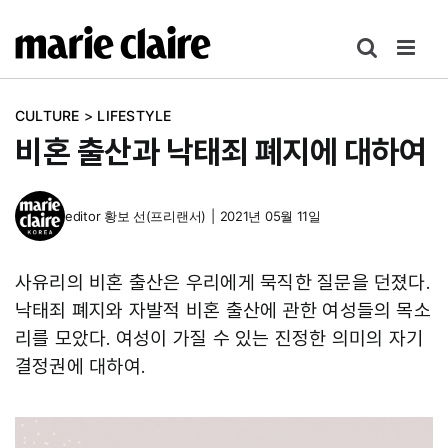
콘
텐
츠
로
CULTURE
>
LIFESTYLE
건
비혼 출산과 낙태죄 폐지에 대하여
너
뛰
기
editor
황보 선(프리랜서)
|
2021년 05월 11일
사유리의 비혼 출산은 우리에게 묵직한 질문을 던졌다.
낙태죄 폐지와 자발적 비혼 출산에 관한 여성들의 목소
리를 모았다. 여성이 가질 수 있는 진정한 의미의 자기
결정권에 대하여.