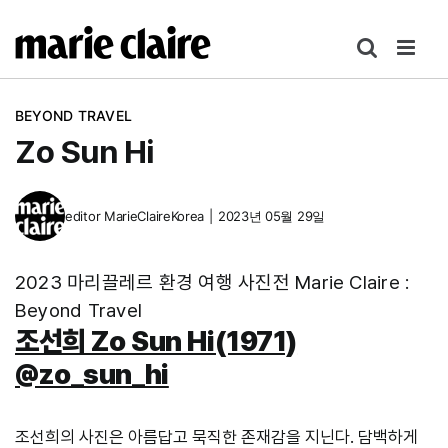
콘
텐
츠
로
BEYOND TRAVEL
건
Zo Sun Hi
너
뛰
기
editor
MarieClaireKorea
|
2023년 05월 29일
2023 마리끌레르 환경 여행 사진전 Marie Claire :
Beyond Travel
조선희 Zo Sun Hi(1971)
@zo_sun_hi
조선희의 사진은 아름답고 묵직한 존재감을 지닌다. 담백하게