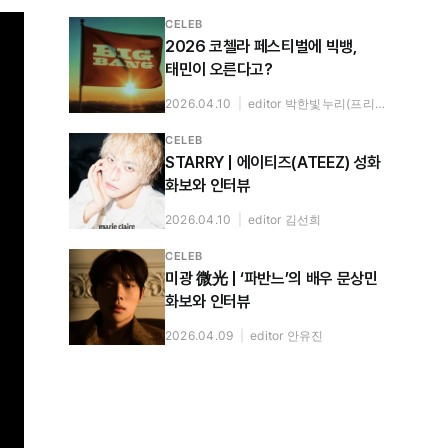
CELEB
2026 코첼라 페스티벌에 빅뱅,
태민이 오른다고?
2026.04.10
|
editor 박한빛누리(프리랜서)
CELEB
STARRY | 에이티즈(ATEEZ) 성화
화보와 인터뷰
2026.04.10
|
editor 김선희
CELEB
미광 微光 | ‘파반느’의 배우 문상민
화보와 인터뷰
2026.04.09
|
editor 안유진