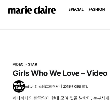
콘
텐
SPECIAL
FASHION
츠
로
건
너
뛰
기
VIDEO
>
STAR
Girls Who We Love – Video
editor
김 소영(프리랜서)
|
2018년 08월 07일
하나하나의 반짝임이 한데 모여 빛을 발한다. 눈부시게