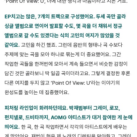
‘Point Of View: U’, 너에 대한 생각과 마음이라고 지은 거죠.
EP치고는 많은, 7개의 트랙으로 구성했어요. 두세 곡만 골라
싱글
앨범으로 연이어 발표할 수도, 몇 곡을 더 채워서 정규
앨범으로 갈 수
도 있겠다는 식의 고민의 여지가 많았을 것
같아요.
고민을 하긴 했죠. 그런데 음반의 형태나 곡 수보다
주제에 맞는 곡을 모아 하나로 묶는게 더 중요했어요. 그간
작업한 곡들을 한꺼번에 모아서 계속 들으면서 비슷한 감정이
담긴 것만 골라보니 딱 일곱 곡이더라고요. 그렇게 결정한 후론
다른 여지를 두지 않고 ‘Point Of View: U’라는 이야기의
완성도를 높이는 데 집중했어요.
피처링 라인업이 화려하던데요. 박재범부터 그레이, 로꼬,
펀치넬
로, 드비타까지, AOMG 아티스트가 대거 참여한 게 눈에
띄어요.
한 곡, 한 곡 작업하면서 각각의 아티스트에게 배우는
게 많았어요. 재범이 형은 제 노래의 디렉팅을 맡아줬고, 그레이