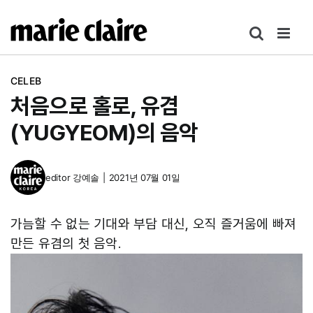
콘
텐
츠
로
CELEB
건
처음으로 홀로, 유겸
너
뛰
(YUGYEOM)의 음악
기
editor
강예솔
|
2021년 07월 01일
가늠할 수 없는 기대와 부담 대신, 오직 즐거움에 빠져
만든 유겸의 첫 음악.