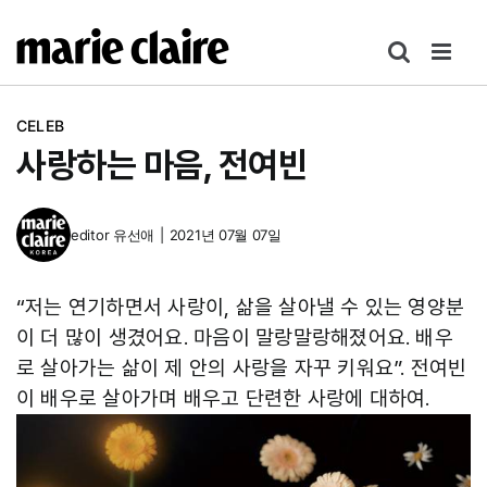
콘
텐
츠
로
CELEB
건
사랑하는 마음, 전여빈
너
뛰
기
editor
유선애
|
2021년 07월 07일
“저는 연기하면서 사랑이, 삶을 살아낼 수 있는 영양분
이 더 많이 생겼어요. 마음이 말랑말랑해졌어요. 배우
로 살아가는 삶이 제 안의 사랑을 자꾸 키워요”. 전여빈
이 배우로 살아가며 배우고 단련한 사랑에 대하여.