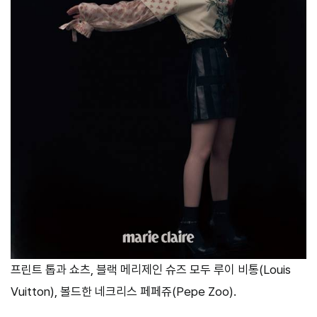
프린트 톱과 쇼츠, 블랙 메리제인 슈즈 모두 루이 비통(Louis
Vuitton), 볼드한 네크리스 페페쥬(Pepe Zoo).