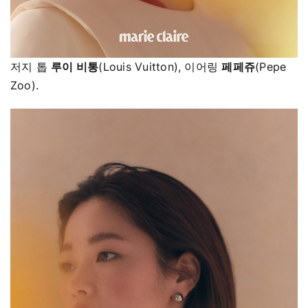
저지 톱
루이 비통
(Louis Vuitton), 이어링
페페쥬
(Pepe
Zoo).