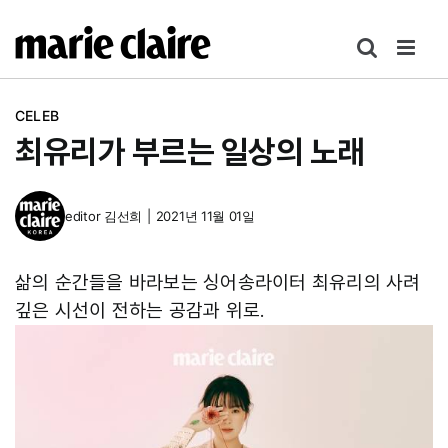
콘
텐
츠
로
CELEB
건
최유리가 부르는 일상의 노래
너
뛰
기
editor
김선희
|
2021년 11월 01일
삶의 순간들을 바라보는 싱어송라이터 최유리의 사려
깊은 시선이 전하는 공감과 위로.