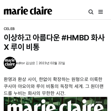
콘
텐
츠
로
CELEB
건
이상하고 아름다운 #HMBD 화사
너
뛰
X 루이 비통
기
editor
김상은
|
2023년 02월 22일
환영과 환상 사이, 한없이 확장하는 원형으로 이룩한
쿠사마 야요이와 루이 비통의 독창적 세계. 그 원더랜
드를 누비는 화사의 무한한 시간.