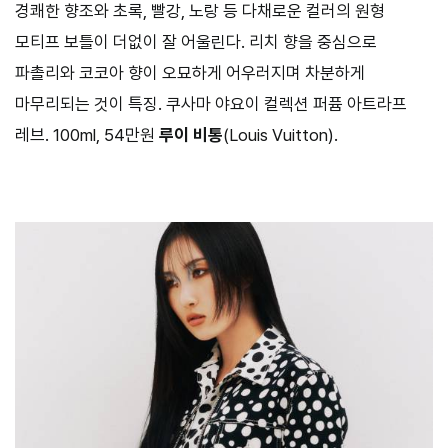
경쾌한 향조와 초록, 빨강, 노랑 등 다채로운 컬러의 원형
모티프 보틀이 더없이 잘 어울린다. 리치 향을 중심으로
파촐리와 코코아 향이 오묘하게 어우러지며 차분하게
마무리되는 것이 특징. 쿠사마 야요이 컬렉션 퍼퓸 아트라프
레브. 100ml, 54만원
루이 비통
(Louis Vuitton).