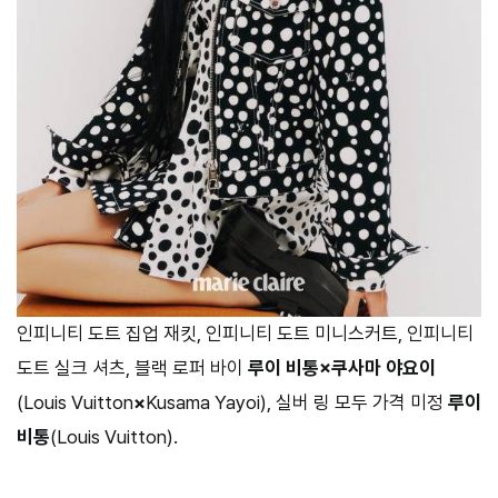
인피니티 도트 집업 재킷, 인피니티 도트 미니스커트, 인피니티
도트 실크 셔츠, 블랙 로퍼 바이
루이 비통×쿠사마 야요이
(Louis Vuitton
×
Kusama Yayoi), 실버 링 모두 가격 미정
루이
비통
(Louis Vuitton).