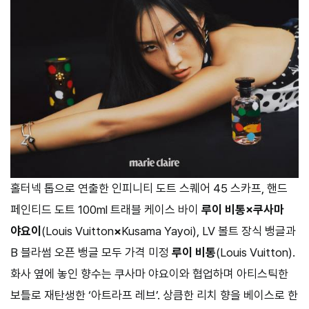
홀터넥 톱으로 연출한 인피니티 도트 스퀘어 45 스카프, 핸드
페인티드 도트 100ml 트래블 케이스 바이
루이 비통×쿠사마
야요이
(Louis Vuitton
×
Kusama Yayoi), LV 볼트 장식 뱅글과
B 블라썸 오픈 뱅글 모두 가격 미정
루이 비통
(Louis Vuitton).
화사 옆에 놓인 향수는 쿠사마 야요이와 협업하며 아티스틱한
보틀로 재탄생한 ‘아트라프 레브’. 상큼한 리치 향을 베이스로 한