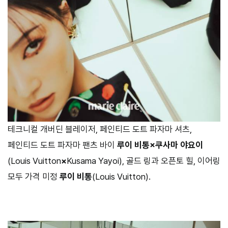
테크니컬 개버딘 블레이저, 페인티드 도트 파자마 셔츠,
페인티드 도트 파자마 팬츠 바이
루이 비통×쿠사마 야요이
(Louis Vuitton
×
Kusama Yayoi), 골드 링과 오픈토 힐, 이어링
모두 가격 미정
루이 비통
(Louis Vuitton).