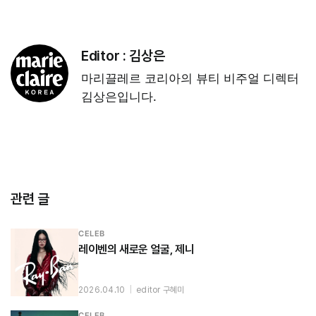
Editor :
김상은
마리끌레르 코리아의 뷰티 비주얼 디렉터
김상은입니다.
관련 글
CELEB
레이벤의 새로운 얼굴, 제니
2026.04.10
|
editor 구혜미
CELEB