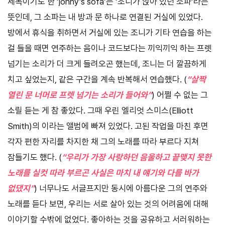
제목이기도 한 ‘jonny’s sofa’는 ‘조니가 앉아 있던 소파’라는
뜻인데, 그 소파는 내 방과 문 하나로 연결된 거실에 있었다.
방에서 휴식을 취하면서 거실에 있는 조니가 기타 연습을 하는
걸 들을 때면 연주하는 음이나 코드보다는 끼익끼익 하는 프렛
넘기는 소리가 더 크게 들려오곤 했는데, 조니는 더 깔끔하게
치고 싶었는지, 같은 구간을 계속 반복해서 연습했다. (
“살짝
열린 문 너머로 프렛 넘기는 소리가 들어와”
) 어쩔 수 없는 그
소릴 듣는 게 참 좋았다. 그때 우린 엘리엇 스미스(Elliott
Smith)의 이라는 앨범에 빠져 있었다. 고된 작업을 마친 후면
각자 편한 자리를 차지한 채 그의 노래를 따라 부르다 지쳐
잠들기도 했다. (
“우리가 가장 사랑하던 음울하고 끝맺지 못한
노래를 실컷 따라 부르곤 사실은 마치 내 얘기와 다를 바가
없댔지”
) 너무나도 서글프지만 동시에 아름다운 그의 연주와
노래를 듣다 보면, 우리는 서로 살아 있는 것의 어려움에 대해
이야기할 수밖에 없었다. 좋아하는 것을 공유하고 서러워하는