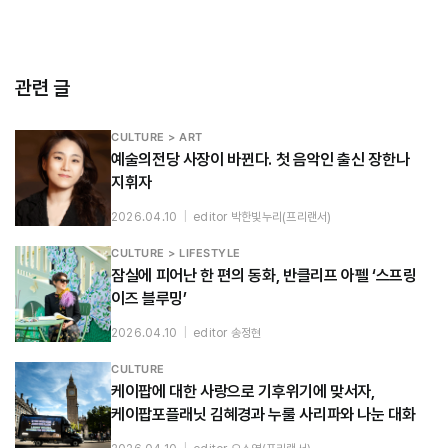
관련 글
CULTURE > ART
예술의전당 사장이 바뀐다. 첫 음악인 출신 장한나
지휘자
2026.04.10
|
editor 박한빛누리(프리랜서)
CULTURE > LIFESTYLE
잠실에 피어난 한 편의 동화, 반클리프 아펠 ‘스프링
이즈 블루밍’
2026.04.10
|
editor 송정현
CULTURE
케이팝에 대한 사랑으로 기후위기에 맞서자,
케이팝포플래닛 김혜경과 누룰 사리파와 나눈 대화