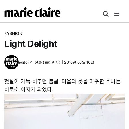
콘
텐
츠
로
FASHION
건
Light Delight
너
뛰
기
editor
이 선화 (프리랜서)
|
2016년 03월 16일
햇살이 가득 비추던 봄날, 디올의 옷을 마주한 소녀는
비로소 여자가 되었다.