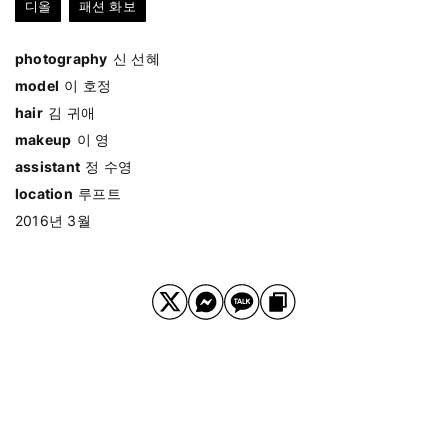
디올
패션 화보
photography
신 선혜
model
이 호정
hair
김 귀애
makeup
이 영
assistant
정 수영
location
루프트
2016년 3월