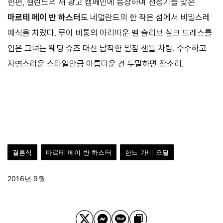
한편, 셀린느의 새 광고 캠페인에 등장하며 전성기를 맞은
마르테 메이 반 하스터
도 네덜란드의 한 작은 섬에서 비밀스레
예식을 치렀다. 루이 비통의 아리따운 벨 슬리브 실크 드레스를
입은 그녀는 웨딩 슈즈 대신 납작한 밀짚 샌들 차림. 수수하고
자연스러운 스타일만큼 아름다운 건 두말하면 잔소리.
결혼식
마르테 메이 반 하스터
한느 가비 오딜
2016년 9월