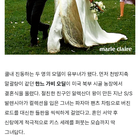
쿨내 진동하는 두 명의 모델이 유부녀가 됐다. 먼저 천방지축
말괄량이 같던
한느 가비 오딜
이 미국 북부 시골 농장에서
결혼식을 올렸다. 절친한 친구인 알렉산더 왕이 만든 지난 S/S
발렌시아가 컬렉션을 입은 그녀는 파자마 팬츠 차림으로 버진
로드를 대신한 들판을 씩씩하게 걸었다고. 혼인 서약 후
신랑에게 적극적으로 키스 세례를 퍼붓는 모습까지 딱
그녀답다.