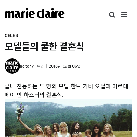
콘
텐
츠
로
CELEB
건
모델들의 쿨한 결혼식
너
뛰
기
editor
김 누리
|
2016년 09월 06일
쿨내 진동하는 두 명의 모델 한느 가비 오딜과 마르테
메이 반 하스터의 결혼식.