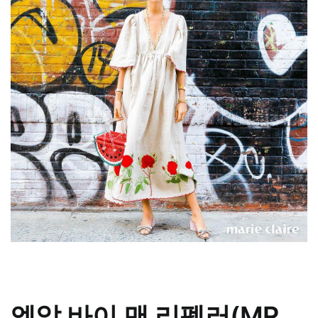
엠알 바이 맨 리펠러(MR