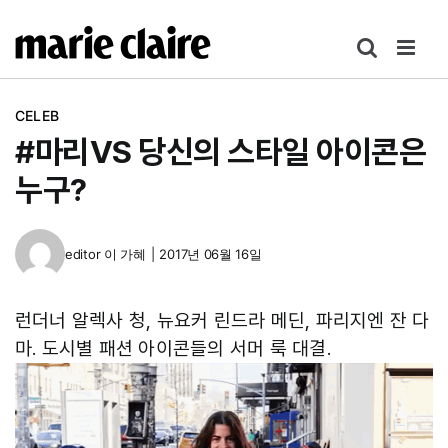
콘
텐
츠
로
CELEB
건
#마리VS 당신의 스타일 아이콘은
너
뛰
누구?
기
editor
이 가혜
|
2017년 06월 16일
런더너 알렉사 청, 뉴요커 린드라 메딘, 파리지엔 잔 다
마. 도시별 패션 아이콘들의 서머 룩 대결.