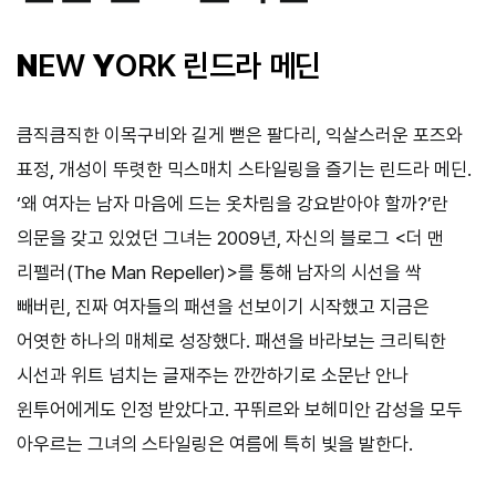
N
EW
Y
ORK 린드라 메딘
큼직큼직한 이목구비와 길게 뻗은 팔다리, 익살스러운 포즈와
표정, 개성이 뚜렷한 믹스매치 스타일링을 즐기는 린드라 메딘.
‘왜 여자는 남자 마음에 드는 옷차림을 강요받아야 할까?’란
의문을 갖고 있었던 그녀는 2009년, 자신의 블로그 <더 맨
리펠러(The Man Repeller)>를 통해 남자의 시선을 싹
빼버린, 진짜 여자들의 패션을 선보이기 시작했고 지금은
어엿한 하나의 매체로 성장했다. 패션을 바라보는 크리틱한
시선과 위트 넘치는 글재주는 깐깐하기로 소문난 안나
윈투어에게도 인정 받았다고. 꾸뛰르와 보헤미안 감성을 모두
아우르는 그녀의 스타일링은 여름에 특히 빛을 발한다.