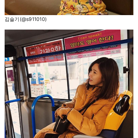
김슬기(@s911010)