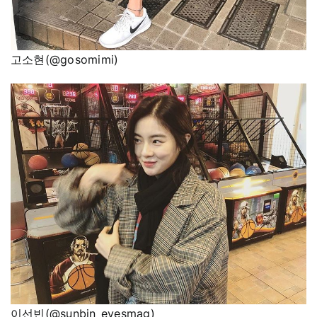
고소현(@gosomimi)
이선빈(@sunbin_eyesmag)