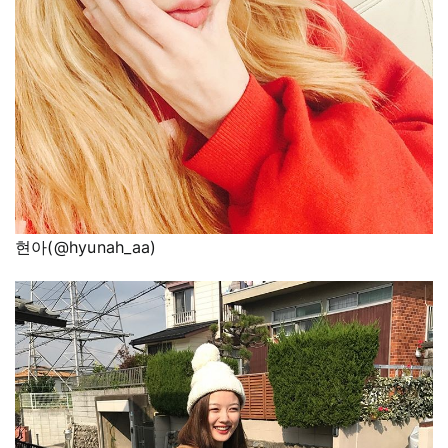
현아(@hyunah_aa)