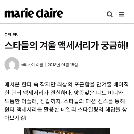
콘
텐
츠
로
CELEB
건
스타들의 겨울 액세서리가 궁금해!
너
뛰
기
editor
이 아름
|
2018년 01월 15일
매서운 한파 속 작지만 최상의 포근함을 안겨줄 베이직
한 윈터 액세서리가 절실하다. 앙증맞은 니트 비니와
도톰한 머플러, 장갑까지. 스타들의 패션 센스를 통해
윈터 액세서리를 활용한 데일리 스타일링의 해답을 찾
아보시길!