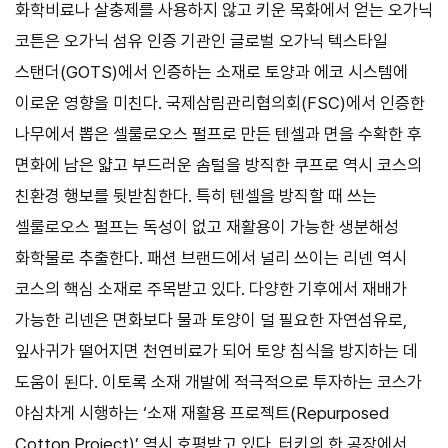
화학비료나 살충제를 사용하지 않고 키운 목화에서 얻는 오가닉
코튼은 오가닉 섬유 인증 기관인 글로벌 오가닉 텍스타일
스탠더(GOTS)에서 인증하는 소재로 토양과 에코 시스템에
이로운 영향을 미친다. 국제삼림관리협의회(FSC)에서 인증한
나무에서 뽑은 셀룰로오스 펄프로 만든 텐셀과 면을 수확한 후
면화에 남은 얇고 부드러운 솜털을 방직한 쿠프로 역시 코스의
친환경 행보를 뒷받침한다. 특히 텐셀을 방직할 때 쓰는
셀룰로오스 펄프는 독성이 없고 재활용이 가능한 생분해성
화학물로 추출한다. 패션 브랜드에서 널리 쓰이는 리넨 역시
코스의 핵심 소재로 주목받고 있다. 다양한 기후에서 재배가
가능한 리넨은 면화보다 물과 토양이 덜 필요한 자연섬유로,
잎사귀가 떨어지면 천연비료가 되어 토양 침식을 방지하는 데
도움이 된다. 이토록 소재 개발에 적극적으로 투자하는 코스가
야심차게 시행하는 ‘소재 재활용 프로젝트(Repurposed
Cotton Project)’ 역시 호평받고 있다. 터키의 한 공장에서