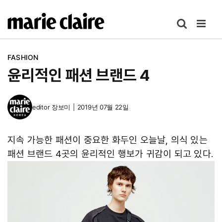
콘
텐
츠
로
FASHION
건
윤리적인 패션 브랜드 4
너
뛰
기
editor
장보미
|
2019년 07월 22일
지속 가능한 패션이 중요한 화두인 오늘날, 의식 있는
패션 브랜드 4곳의 윤리적인 행보가 귀감이 되고 있다.