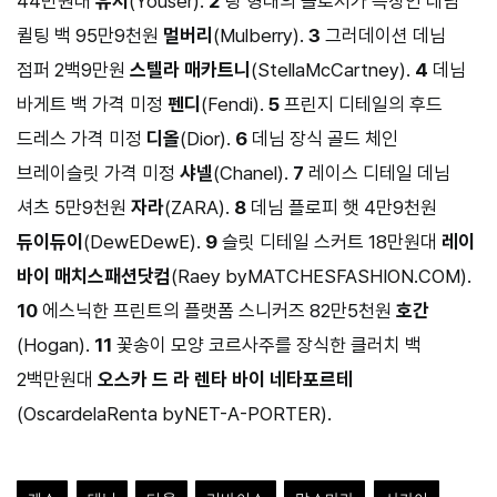
44만원대
유저
(Youser).
2
링 형태의 클로저가 특징인 데님
퀼팅 백 95만9천원
멀버리
(Mulberry).
3
그러데이션 데님
점퍼 2백9만원
스텔라 매카트니
(StellaMcCartney).
4
데님
바게트 백 가격 미정
펜디
(Fendi).
5
프린지 디테일의 후드
드레스 가격 미정
디올
(Dior).
6
데님 장식 골드 체인
브레이슬릿 가격 미정
샤넬
(Chanel).
7
레이스 디테일 데님
셔츠 5만9천원
자라
(ZARA).
8
데님 플로피 햇 4만9천원
듀이듀이
(DewEDewE).
9
슬릿 디테일 스커트 18만원대
레이
바이 매치스패션닷컴
(Raey byMATCHESFASHION.COM).
10
에스닉한 프린트의 플랫폼 스니커즈 82만5천원
호간
(Hogan).
11
꽃송이 모양 코르사주를 장식한 클러치 백
2백만원대
오스카 드 라 렌타 바이 네타포르테
(OscardelaRenta byNET-A-PORTER).