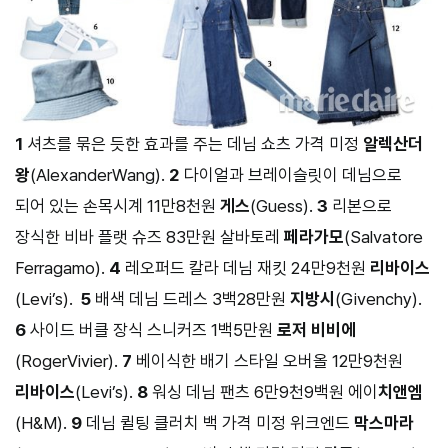
1
셔츠를 묶은 듯한 효과를 주는 데님 쇼츠 가격 미정
알렉산더
왕
(AlexanderWang).
2
다이얼과 브레이슬릿이 데님으로
되어 있는 손목시계 11만8천원
게스
(Guess).
3
리본으로
장식한 비바 플랫 슈즈 83만원 살바토레
페라가모
(Salvatore
Ferragamo).
4
레오퍼드 칼라 데님 재킷 24만9천원
리바이스
(Levi’s).
5
배색 데님 드레스 3백28만원
지방시
(Givenchy).
6
사이드 버클 장식 스니커즈 1백5만원
로저 비비에
(RogerVivier).
7
베이식한 배기 스타일 오버올 12만9천원
리바이스
(Levi’s).
8
워싱 데님 팬츠 6만9천9백원 에이
치앤엠
(H&M).
9
데님 퀼팅 클러치 백 가격 미정 위크엔드
막스마라