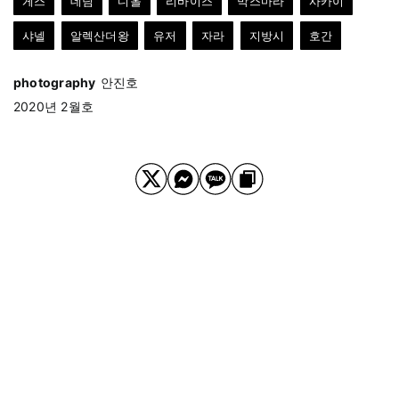
게스
데님
디올
리바이스
막스마라
사카이
샤넬
알렉산더왕
유저
자라
지방시
호간
photography
안진호
2020년 2월호