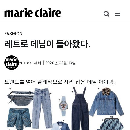
콘
텐
츠
로
FASHION
건
레트로 데님이 돌아왔다.
너
뛰
기
editor
이세희
|
2020년 02월 13일
트렌드를 넘어 클래식으로 자리 잡은 데님 아이템.