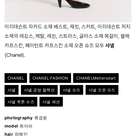
이리데슨트 자카드 소재 베스트, 재킷, 스커트, 이리데슨트 저지
소재의 레깅스, 메탈, 레진, 스트라스, 글라스 소재 목걸이, 블랙
카프스킨, 페이턴트 카프스킨 소재 오픈 슈즈 모두
샤넬
(Chanel).
CHANEL
CHANEL FASHION
CHANELMetiersdart
샤넬
샤넬 공방 컬렉션
샤넬 슈즈
샤넬 오픈 슈즈
샤넬 투톤 슈즈
샤넬 패션
photography
류경윤
model
최아라
hair
장해인