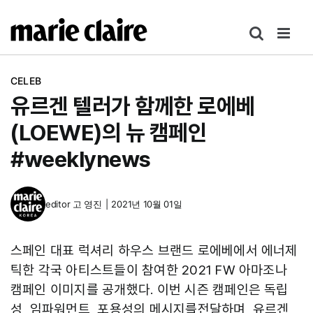
콘
텐
츠
로
CELEB
건
유르겐 텔러가 함께한 로에베
너
뛰
(LOEWE)의 뉴 캠페인
기
#weeklynews
editor
고 영진
|
2021년 10월 01일
스페인 대표 럭셔리 하우스 브랜드 로에베에서 에너제
틱한 각국 아티스트들이 참여한 2021 FW 아마조나
캠페인 이미지를 공개했다. 이번 시즌 캠페인은 독립
성, 임파워먼트, 포용성의 메시지를전달하며, 유르겐