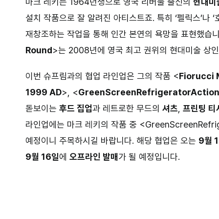
마크 레키는 1964년생으로 영국 리버풀 출신의
현대미
설치 작품으로 잘 알려진 아티스트죠. 특히 ‘펠릭스’나 
재창조하는 작업을 통해 인간 본연의 욕망을 표현했습니
Round
>는 2008년에 영국 최고 권위의 현대미술 상
이번 슈프림과의 협업 라인업은 그의 작품 <
Fiorucci
1999 AD
>, <
GreenScreenRefrigeratorActio
돋보이는
후드 집업
과 레트로한 무드의
셔츠
,
프린팅 티
라인업에는 마크 레키의 작품 중 <GreenScreenRefri
예정이니 주목하시길 바랍니다. 해당 협업은 오는
9월 
9월 16일
에
오프라인 발매
가 될 예정입니다.