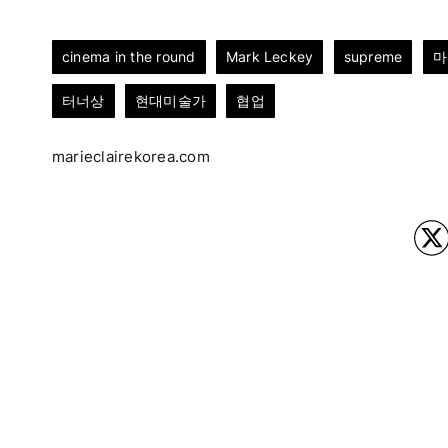
cinema in the round
Mark Leckey
supreme
마
터너상
현대미술가
협업
marieclairekorea.com