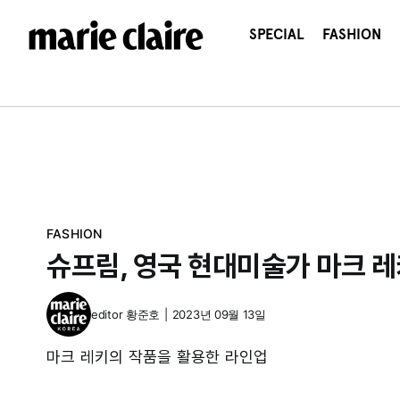
콘
텐
SPECIAL
FASHION
츠
로
건
너
뛰
기
FASHION
슈프림, 영국 현대미술가 마크 
editor
황준호
|
2023년 09월 13일
마크 레키의 작품을 활용한 라인업