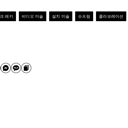
크 레키
비디오 미술
설치 미술
슈프림
콜라보레이션