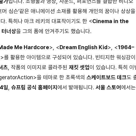
술가
입니다. 조형물과 영상, 사운드, 퍼포먼스를 결합한 비디오
‘호머 심슨’같은 애니메이션 소재를 활용해 개인의 꿈이나 상상을
다. 특히나 마크 레키의 대표작이기도 한 <
Cinema in the
인
터너상
을 그의 품에 안겨주기도 했습니다.
 Made Me Hardcore
>, <
Dream English Kid
>, <
1964–
n
>를 활용한 아이템으로 구성되어 있습니다. 빈티지한 워싱감이
셔츠
, 작품의 이미지로 콜라주된
재킷 셋업
이 있습니다. 특히 이
geratorAction>을 테마로 한 초록색의
스케이트보드 데크
도 
14일
,
슈프림 공식 홈페이지
에서 발매됩니다.
서울 스토어
에서는