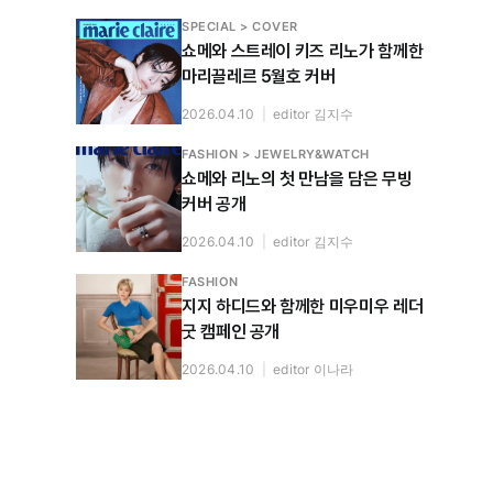
SPECIAL > COVER
쇼메와 스트레이 키즈 리노가 함께한
마리끌레르 5월호 커버
2026.04.10
|
editor 김지수
FASHION > JEWELRY&WATCH
쇼메와 리노의 첫 만남을 담은 무빙
커버 공개
2026.04.10
|
editor 김지수
FASHION
지지 하디드와 함께한 미우미우 레더
굿 캠페인 공개
2026.04.10
|
editor 이나라