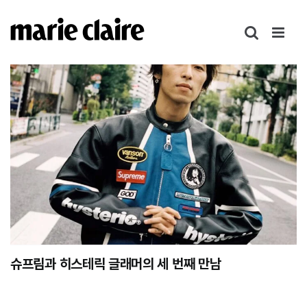
콘
텐
츠
로
건
너
뛰
기
슈프림과 히스테릭 글래머의 세 번째 만남