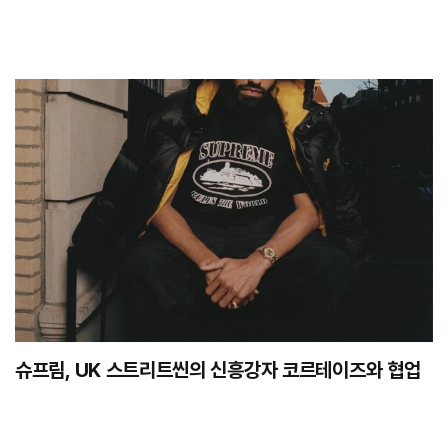
슈프림, UK 스트리트씬의 신흥강자 코르테이즈와 협업