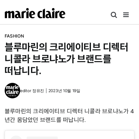
콘
텐
츠
로
FASHION
건
블루마린의 크리에이티브 디렉터
너
뛰
니콜라 브로냐노가 브랜드를
기
떠납니다.
editor
정유진
|
2023년 10월 19일
블루마린의 크리에이티브 디렉터 니콜라 브로냐노가 4
년간 몸담았던 브랜드를 떠납니다.