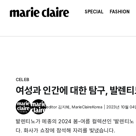
콘
텐
SPECIAL
FASHION
츠
로
건
너
뛰
기
CELEB
여성과 인간에 대한 탐구, 발렌티
editor
김지혜
,
MarieClaireKorea
|
2023년 10월 04
발렌티노가 메종의 2024 봄-여름 컬렉션인 '발렌티노 에콜
다. 화사가 쇼장에 참석해 자리를 빛냈습니다.