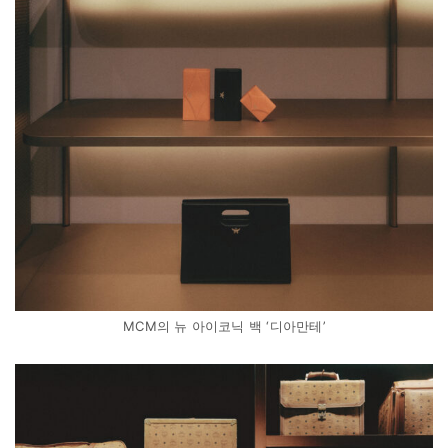
MCM의 뉴 아이코닉 백 ‘디아만테’