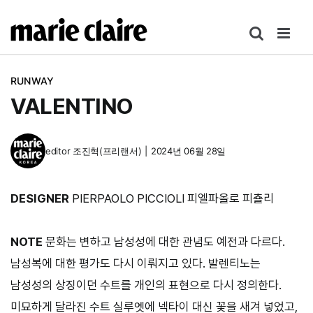
콘
텐
츠
로
RUNWAY
건
VALENTINO
너
뛰
기
editor
조진혁(프리랜서)
|
2024년 06월 28일
DESIGNER
PIERPAOLO PICCIOLI 피엘파올로 피춀리
NOTE
문화는 변하고 남성성에 대한 관념도 예전과 다르다.
남성복에 대한 평가도 다시 이뤄지고 있다. 발렌티노는
남성성의 상징이던 수트를 개인의 표현으로 다시 정의한다.
미묘하게 달라진 수트 실루엣에 넥타이 대신 꽃을 새겨 넣었고,