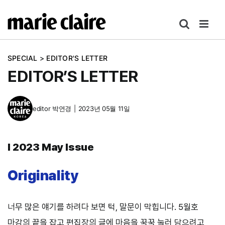
콘
텐
츠
로
SPECIAL
>
EDITOR'S LETTER
건
EDITOR’S LETTER
너
뛰
기
editor
박연경
|
2023년 05월 11일
I
2023 May Issue
Originality
너무 많은 얘기를 하려다 보면 턱, 말문이 막힙니다. 5월호
마감의 끝을 잡고 편집장의 글에 마음을 꾹꾹 눌러 담으려고