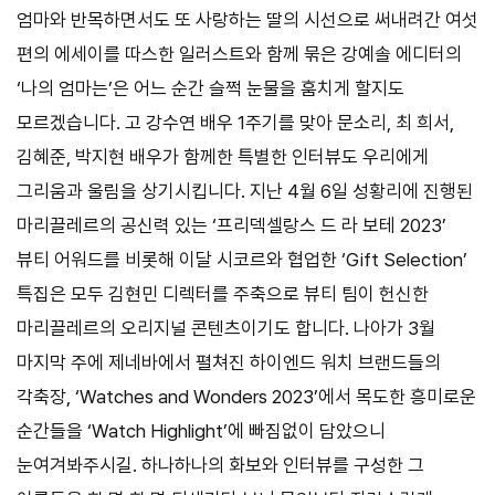
엄마와 반목하면서도 또 사랑하는 딸의 시선으로 써내려간 여섯
편의 에세이를 따스한 일러스트와 함께 묶은 강예솔 에디터의
‘나의 엄마는’은 어느 순간 슬쩍 눈물을 훔치게 할지도
모르겠습니다. 고 강수연 배우 1주기를 맞아 문소리, 최 희서,
김혜준, 박지현 배우가 함께한 특별한 인터뷰도 우리에게
그리움과 울림을 상기시킵니다. 지난 4월 6일 성황리에 진행된
마리끌레르의 공신력 있는 ‘프리덱셀랑스 드 라 보테 2023’
뷰티 어워드를 비롯해 이달 시코르와 협업한 ‘Gift Selection’
특집은 모두 김현민 디렉터를 주축으로 뷰티 팀이 헌신한
마리끌레르의 오리지널 콘텐츠이기도 합니다. 나아가 3월
마지막 주에 제네바에서 펼쳐진 하이엔드 워치 브랜드들의
각축장, ‘Watches and Wonders 2023’에서 목도한 흥미로운
순간들을 ‘Watch Highlight’에 빠짐없이 담았으니
눈여겨봐주시길. 하나하나의 화보와 인터뷰를 구성한 그