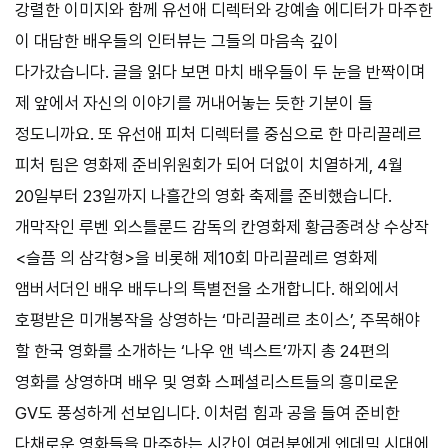
강렬한 이미지와 함께 유선애 디렉터와 강예솔 에디터가 마주한
이 대담한 배우들의 인터뷰는 그들의 마음속 깊이
다가갔습니다. 글을 읽다 보면 마치 배우들이 두 눈을 반짝이며
제 앞에서 자신의 이야기를 꺼내어놓는 듯한 기분이 들
정도니까요. 또 유선애 피처 디렉터를 중심으로 한 마리끌레르
피처 팀은 영화제 준비위원회가 되어 더없이 치열하게, 4월
20일부터 23일까지 나흘간의 영화 축제를 준비했습니다.
개막작인 루벤 외스틀룬드 감독의 칸영화제 황금종려상 수상작
<슬픔 의 삼각형>을 비롯해 제10회 마리끌레르 영화제
앰버서더인 배우 배두나의 특별전을 소개합니다. 해외에서
호평받은 미개봉작을 상영하는 ‘마리끌레르 초이스’, 주목해야
할 한국 영화를 소개하는 ‘나우 앤 넥스트’까지 총 24편의
영화를 상영하며 배우 및 영화 스페셜리스트들의 흥미로운
GV도 풍성하게 선보입니다. 이처럼 힘과 공을 들여 준비한
다채로운 영화들을 마주하는 시간이 여러분에게 엔데믹 시대에