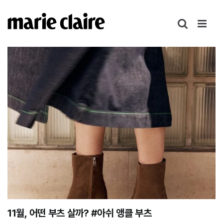
콘
텐
츠
로
건
너
뛰
기
11월, 어떤 부츠 살까? #아쉬 앵클 부츠