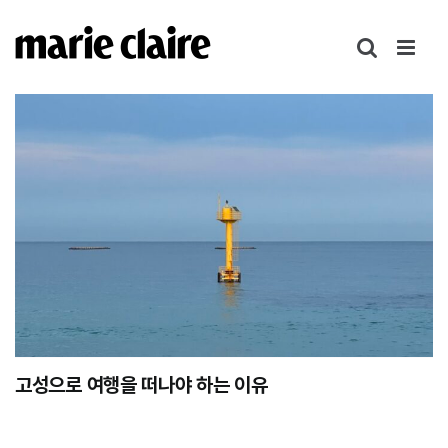
콘
텐
츠
로
건
너
뛰
기
고성으로 여행을 떠나야 하는 이유