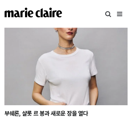
콘
텐
츠
로
건
너
뛰
기
부쉐론, 샬롯 르 봉과 새로운 장을 열다