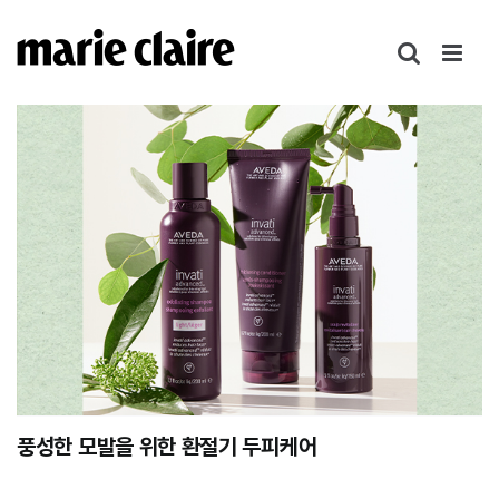
콘
텐
츠
로
건
너
뛰
기
풍성한 모발을 위한 환절기 두피케어