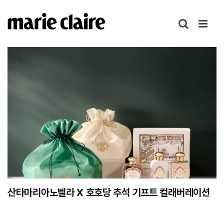
콘
텐
츠
로
건
너
뛰
기
산타마리아노벨라 X 호호당 추석 기프트 컬래버레이션