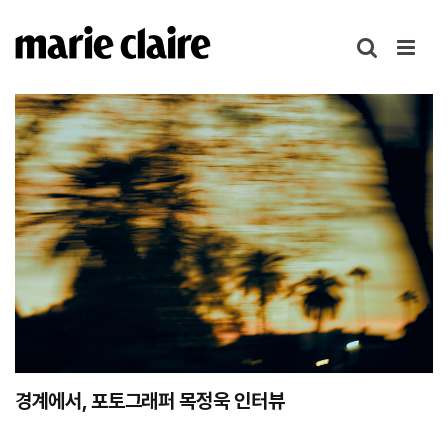
콘
텐
츠
로
건
너
뛰
기
경계에서, 포토그래퍼 목정욱 인터뷰